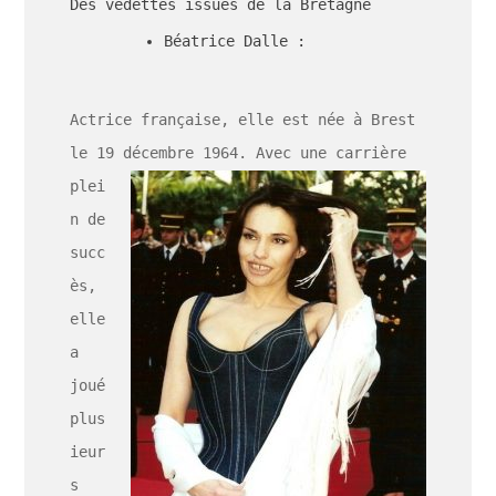
Des vedettes issues de la Bretagne
Béatrice Dalle :
Actrice française, elle est née à Brest
le 19 décembre 1964. Avec une
carrière
plei
n de
succ
ès,
elle
a
joué
plus
ieur
s